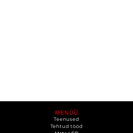
MENÜÜ
Teenused
Tehtud tööd