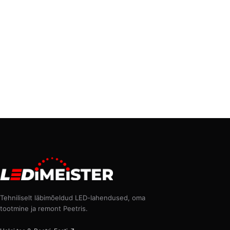
Tehniliselt läbimõeldud LED-lahendused, oma
tootmine ja remont Peetris.