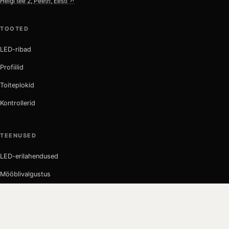
Helgi tee 2, Peetri, Eesti ↗
TOOTED
LED-ribad
Profiilid
Toiteplokid
Kontrollerid
TEENUSED
LED-erilahendused
Mööblivalgustus
Valgustite remont
Moto LED remont