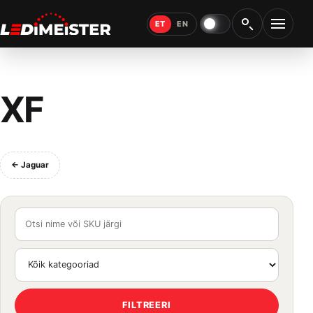
ET
EN
Öövalgus
Ava m
XF
← Jaguar
FILTREERI