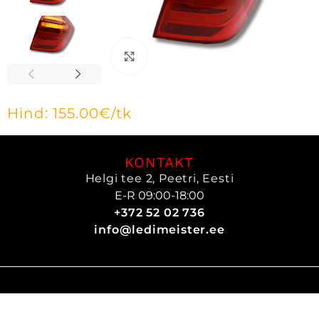
Click to enlarge
155.00
€
KONTAKT
Helgi tee 2, Peetri, Eesti
E-R 09:00-18:00
+372 52 02 736
info@ledimeister.ee