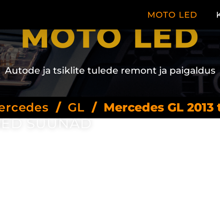
MOTO LED
MOTO LED
Autode ja tsiklite tulede remont ja paigaldus
ercedes
/
GL
/
Mercedes GL 2013
SED SUUNAD
bi, siis saame aidata.