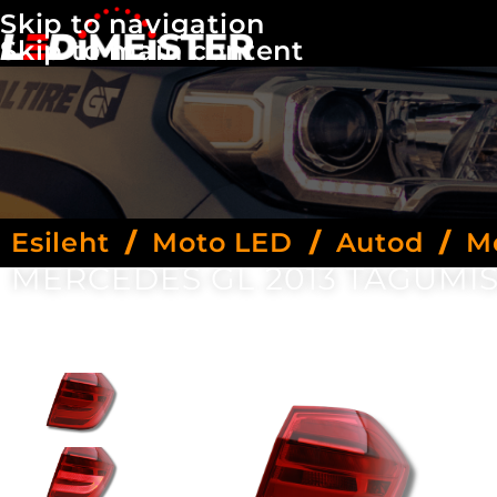
Skip to navigation
Skip to main content
Esileht
/
Moto LED
/
Autod
/
M
MERCEDES GL 2013 TAGUMI
Kui Mercedes GL 2013 aasta suunad vajavad a