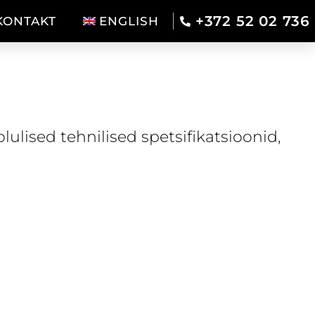
+372 52 02 736
KONTAKT
ENGLISH
olulised tehnilised spetsifikatsioonid,