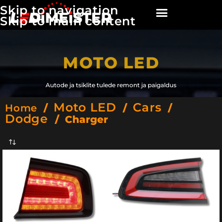
Skip to navigation
Skip to main content
MOTO LED
Autode ja tsiklite tulede remont ja paigaldus
Moto LED
Cars
Home
/
/
/
Dodge
/
Charger