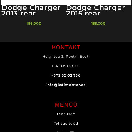
Dodge Charger
Dodge Charger
2013 rear
2015 rear
turnlight
turnlight
186.00
€
155.00
€
KONTAKT
Helgi tee 2, Peetri, Eesti
E-R 09:00-18:00
+372 52 02 736
info@ledimeister.ee
MENÜÜ
Teenused
Tehtud tööd